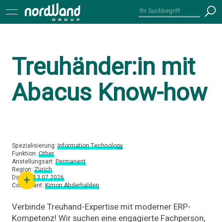
Treuhänder:in mit
Abacus Know-how
Spezialisierung:
Information Technology
Funktion:
Other
Anstellungsart:
Permanent
Region:
Zürich
+
Datum:
13.07.2026
Consultant:
Kimon Abderhalden
Verbinde Treuhand-Expertise mit moderner ERP-
×
Kompetenz! Wir suchen eine engagierte Fachperson,