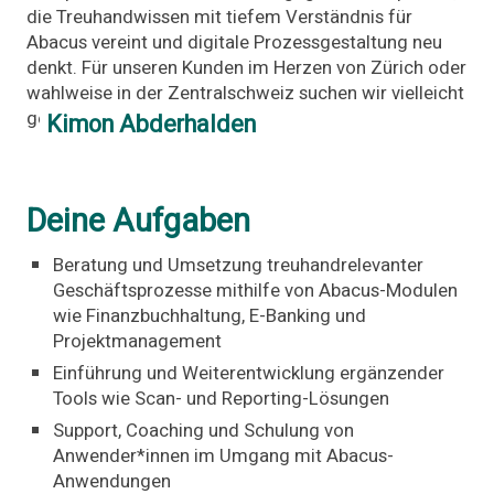
die Treuhandwissen mit tiefem Verständnis für
Kimon ist in seiner Rolle als Manager das
Bindeglied zwischen Kunden und den
Abacus vereint und digitale Prozessgestaltung neu
gesuchten Fachspezialist:innen.
denkt. Für unseren Kunden im Herzen von Zürich oder
Er bringt verschiedene Interessengebiete
wahlweise in der Zentralschweiz suchen wir vielleicht
zusammen und war bereits zuvor bei
genau dich.
einem internationalen Rekrutierer in zwei
Kimon Abderhalden
verschiedenen Positionen im IT Umfeld
tätig. Als Research Consultant war er
damals für die Rekrutierung und
Kandidatenbetreuung (Interviewing,
Beurteilung etc.) verantwortlich. In einer
Deine Aufgaben
weiterführenderen Rolle übernahm er als
Senior Recruitment Consultant zusätzlich
das Kunden Management, wo er sich
Beratung und Umsetzung treuhandrelevanter
heute bewegt und sich Manager nennen
Geschäftsprozesse mithilfe von Abacus-Modulen
darf.
wie Finanzbuchhaltung, E-Banking und
In seiner Freizeit ist Kimon stets auf der
Projektmanagement
Suche nach guten, kulinarischen
Erlebnissen und holt sich seinen
Einführung und Weiterentwicklung ergänzender
Ausgleich beim Sport oder einem Glas
Tools wie Scan- und Reporting-Lösungen
Rotwein.
Support, Coaching und Schulung von
Anwender*innen im Umgang mit Abacus-
Anwendungen